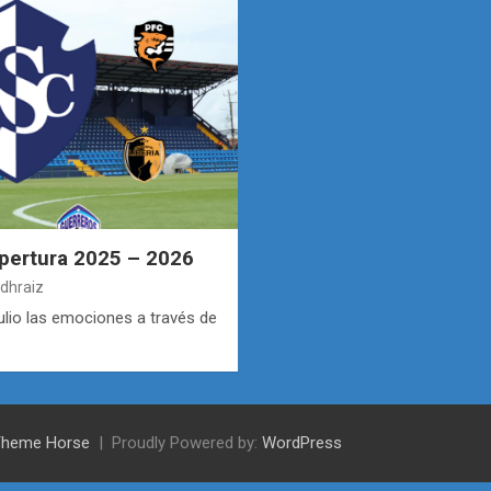
pertura 2025 – 2026
dhraiz
julio las emociones a través de
Theme Horse
Proudly Powered by:
WordPress