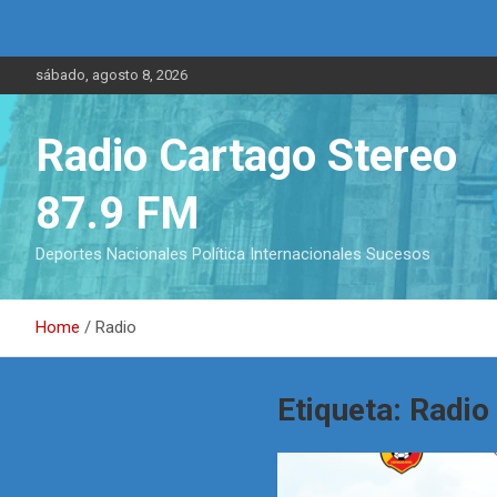
S
sábado, agosto 8, 2026
k
i
p
Radio Cartago Stereo
t
o
87.9 FM
c
o
n
Deportes Nacionales Política Internacionales Sucesos
t
e
n
Home
Radio
t
Etiqueta:
Radio