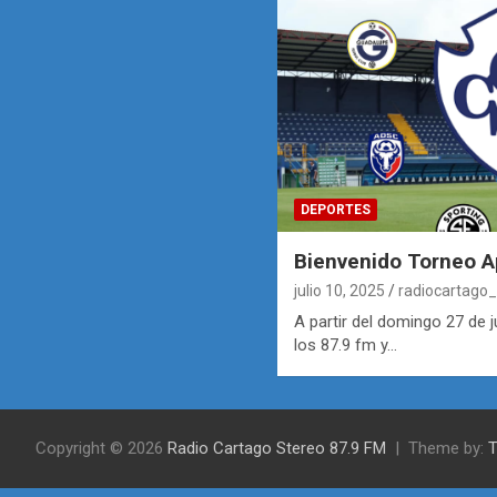
DEPORTES
Bienvenido Torneo A
julio 10, 2025
radiocartago_
A partir del domingo 27 de 
los 87.9 fm y…
Copyright © 2026
Radio Cartago Stereo 87.9 FM
Theme by: