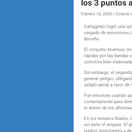
los 3 puntos 
Febrero 10, 2026
Octavio 
Cartaginés logró una val
cargado de emociones qu
Briceño.
El conjunto brumoso mos
rápidas por las bandas y
colectiva bien elaborada 
Sin embargo, el segundo
generar peligro, obligan
señaló penal a favor de 
Fue entonces cuando apar
correctamente para dete
el ánimo de los aficiona
En los minutos finales,
sin éxito el empate. El 
puntos importantes y de