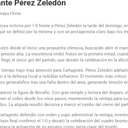
ante Pérez Zeledón
Araya Flores
iosa victoria por 1-0 frente a Pérez Zeledón la tarde del domingo, e
e se definió por la mínima y con un protagonista claro bajo los tr
tró desde el inicio una propuesta ofensiva, buscando abrir el mar
 presión alta. La insistencia rindió frutos en la primera mitad, cuan
llegó el único gol del partido, que desató la celebración en la afici
 tiempo trajo mas atención para Cartaginés. Pérez Zeledón adelan
do a la defensa local a redoblar esfuerzos. El momento más crítico 
los generaleños tras una falta dentro del área, generando tensión en
eció la figura de Briceño. Con gran temple y lectura del disparo, e
ner el cobro desde los once pasos, manteniendo la ventaja para s
dos. La atajada resultó decisiva y marcó el rumbo del cierre del par
 Cartaginés defendió con orden y supo administrar la ventaja, mien
pitazo final confirmó el 1-0 y desató la celebración del cuadro brum
staca la actuación de su arquero como pieza clave del triunfo.