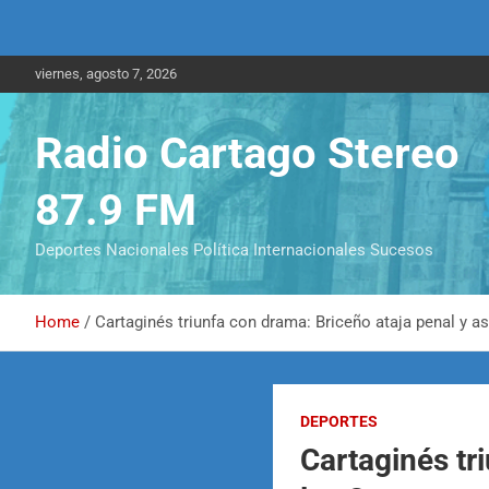
viernes, agosto 7, 2026
Radio Cartago Stereo
87.9 FM
Deportes Nacionales Política Internacionales Sucesos
Home
Cartaginés triunfa con drama: Briceño ataja penal y a
DEPORTES
Cartaginés tr