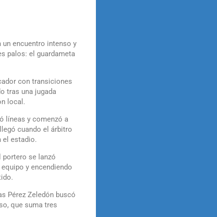
n un encuentro intenso y
es palos: el guardameta
cador con transiciones
do tras una jugada
ón local.
tó líneas y comenzó a
llegó cuando el árbitro
 el estadio.
l portero se lanzó
u equipo y encendiendo
tido.
tras Pérez Zeledón buscó
oso, que suma tres